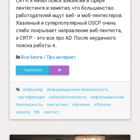
CRTP, я начал поиск вакансий в сфере
пентестинга и заметил, что большинство
работодателей ищут веб- и моб-пентестеров.
Хваленый и суперпопулярный OSCP очень
слабо покрывает направление веб-пентеста,
а CRTP - это все про AD. После неудачного
поиска работы я...
Все блоги
/
Про интернет
ПОДРОБНЕЕ
Хабрахабр
Информационная безопасность
сертификация
кибербезопасность
информационная
безопасность
пентестинг
обучение
offensive
security
htb
пентест