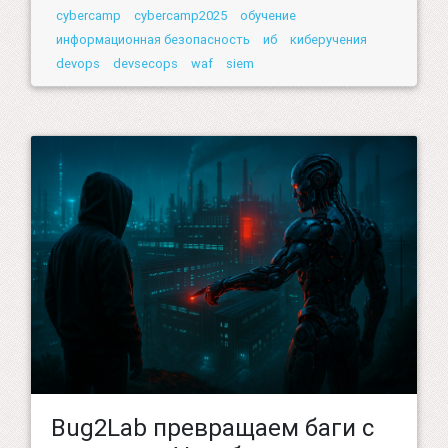
cybercamp
cybercamp2025
обучение
информационная безопасность
иб
киберучения
devops
devsecops
waf
siem
Bug2Lab превращаем баги с