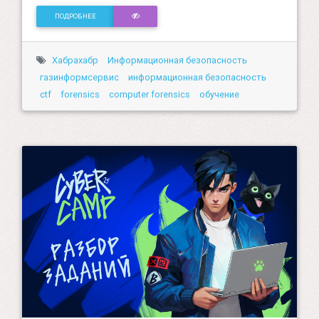
ПОДРОБНЕЕ
Хабрахабр
Информационная безопасность
газинформсервис
информационная безопасность
ctf
forensics
computer forensics
обучение