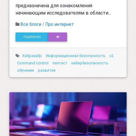
предназначена для ознакомления
начинающим исследователям в области...
Все блоги
/
Про интернет
ПОДРОБНЕЕ
Хабрахабр
Информационная безопасность
c2
Command control
пентест
кибербезопасность
обучение
развитие