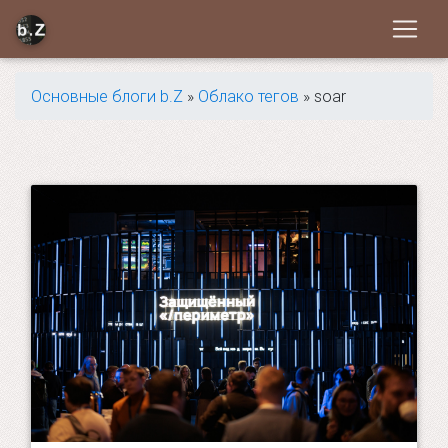
Основные блоги b.Z
»
Облако тегов
» soar