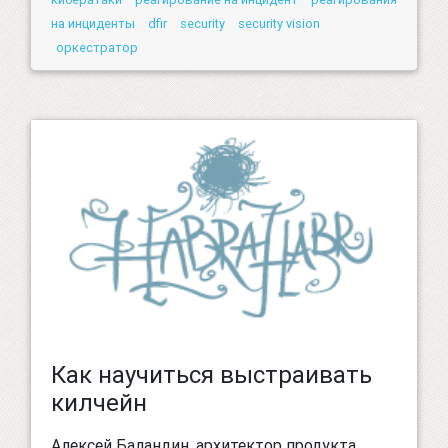
на инциденты
dfir
security
security vision
оркестратор
Как научиться выстраивать
килчейн
Алексей Баландин, архитектор продукта