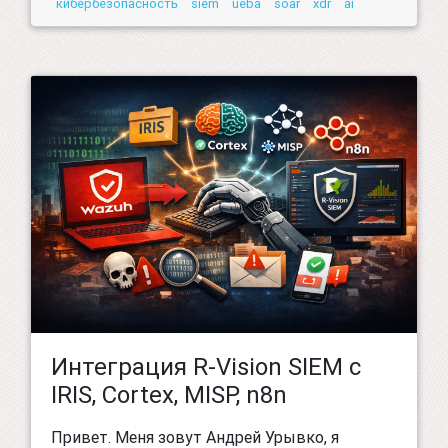
кибербезопасность
siem
ueba
soar
xdr
ai
Интеграция R-Vision SIEM с
IRIS, Cortex, MISP, n8n
Привет. Меня зовут Андрей Урывко, я