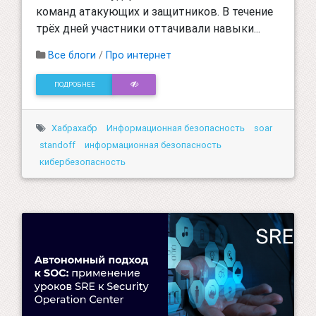
команд атакующих и защитников. В течение
трёх дней участники оттачивали навыки...
Все блоги
/
Про интернет
ПОДРОБНЕЕ
Хабрахабр
Информационная безопасность
soar
standoff
информационная безопасность
кибербезопасность