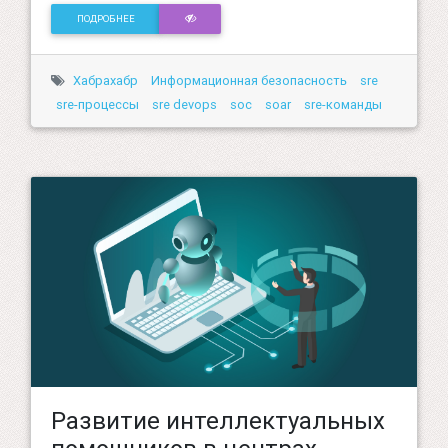
ПОДРОБНЕЕ
Хабрахабр
Информационная безопасность
sre
sre-процессы
sre devops
soc
soar
sre-команды
Развитие интеллектуальных