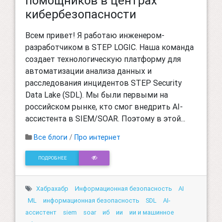
помощников в центрах
кибербезопасности
Всем привет! Я работаю инженером-
разработчиком в STEP LOGIC. Наша команда
создает технологическую платформу для
автоматизации анализа данных и
расследования инцидентов STEP Security
Data Lake (SDL). Мы были первыми на
российском рынке, кто смог внедрить AI-
ассистента в SIEM/SOAR. Поэтому в этой...
Все блоги
/
Про интернет
ПОДРОБНЕЕ
Хабрахабр
Информационная безопасность
AI
ML
информационная безопасность
SDL
AI-
ассистент
siem
soar
иб
ии
ии и машинное