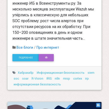
инженер ИБ в Всеинструменты.ру. За
несколько месяцев эксплуатации Wazuh мы
упёрлись в классическую для небольших
SOC проблему: рост числа алертов при
отсутствии ресурсов на их обработку. При
150–200 оповещениях в день и одном
инженере в штате значительная часть...
Все блоги
/
Про интернет
ПОДРОБНЕЕ
Хабрахабр
Информационная безопасность
siem
soc
soar
R-Vision
IRIS
n8n
misp
cortex
irp
информационная безопасность