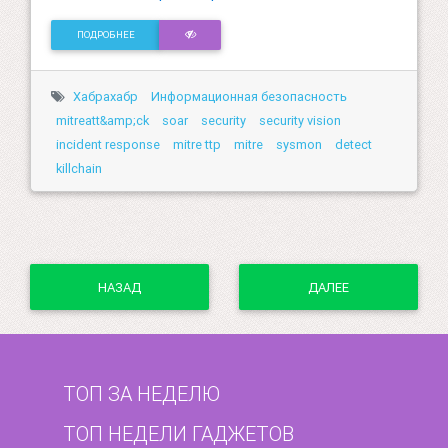
ПОДРОБНЕЕ
Хабрахабр
Информационная безопасность
mitreatt&amp;ck
soar
security
security vision
incident response
mitre ttp
mitre
sysmon
detect
killchain
НАЗАД
ДАЛЕЕ
ТОП ЗА НЕДЕЛЮ
ТОП НЕДЕЛИ ГАДЖЕТОВ