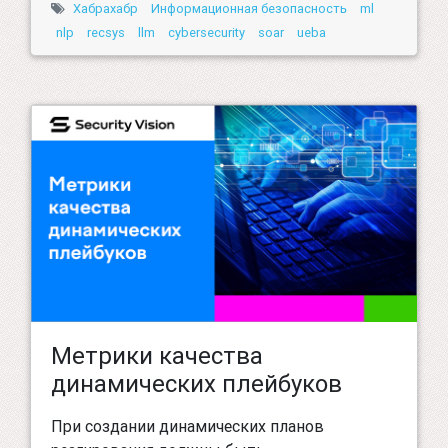
Хабрахабр
Информационная безопасность
ml
nlp
recsys
llm
cybersecurity
soar
ueba
Метрики качества
динамических плейбуков
При создании динамических планов