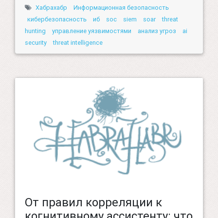
Хабрахабр
Информационная безопасность
кибербезопасность
иб
soc
siem
soar
threat
hunting
управление уязвимостями
анализ угроз
ai
security
threat intelligence
От правил корреляции к
когнитивному ассистенту: что