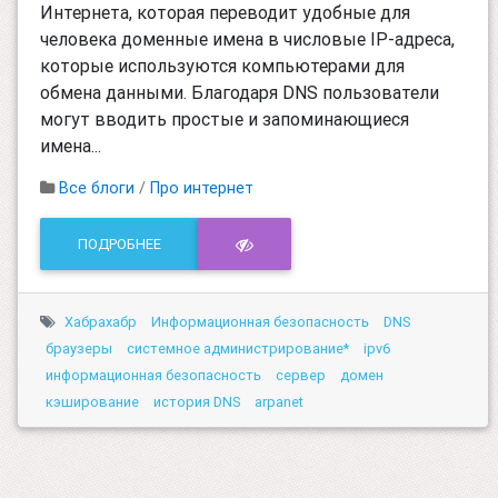
Интернета, которая переводит удобные для
человека доменные имена в числовые IP-адреса,
которые используются компьютерами для
обмена данными. Благодаря DNS пользователи
могут вводить простые и запоминающиеся
имена...
Все блоги
/
Про интернет
ПОДРОБНЕЕ
Хабрахабр
Информационная безопасность
DNS
браузеры
системное администрирование*
ipv6
информационная безопасность
сервер
домен
кэширование
история DNS
arpanet