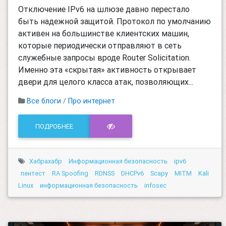
Отключение IPv6 на шлюзе давно перестало
быть надежной защитой. Протокол по умолчанию
активен на большинстве клиентских машин,
которые периодически отправляют в сеть
служебные запросы вроде Router Solicitation.
Именно эта «скрытая» активность открывает
двери для целого класса атак, позволяющих...
Все блоги
/
Про интернет
ПОДРОБНЕЕ
Хабрахабр
Информационная безопасность
ipv6
пентест
RA Spoofing
RDNSS
DHCPv6
Scapy
MITM
Kali
Linux
информационная безопасность
infosec