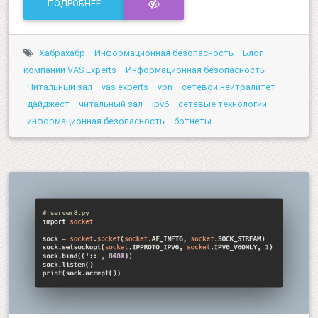
ПОДРОБНЕЕ
Хабрахабр
Информационная безопасность
Блог
компании VAS Experts
Информационная безопасность
Читальный зал
vas experts
vpn
сетевой нейтралитет
дайджест
читальный зал
ipv6
сетевые технологии
информационная безопасность
ботнеты