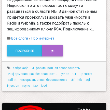
Надеюсь, что это поможет хоть кому-то
развиваться в области ИБ. В данной статье нам
придется проэксплуатировать уязвимости в
Redis и WebMin, а также подобрать пароль к
зашифрованному ключу RSA. Подключение к...
Все блоги
/
Про интернет
ПОДРОБНЕЕ
Хабрахабр
Информационная безопасность
Информационная безопасность
Python
CTF
pentest
ralf_rt
информационная безопасность
ctf
htb
sql
injection
rsync
fxp
ipv6