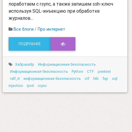
поработаем с rsync, а также запишем ssh-ключ
используя SQL-инъекцию при обработке
журналов...
Все блоги
/
Про интернет
ПОДРОБНЕЕ
Хабрахабр
Информационная безопасность
Информационная безопасность
Python
CTF
pentest
ralf_rt
информационная безопасность
ctf
htb
fxp
sql
injection
ipv6
rsync