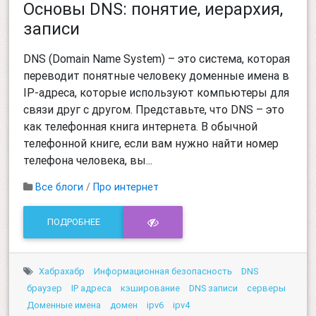
Основы DNS: понятие, иерархия,
записи
DNS (Domain Name System) – это система, которая
переводит понятные человеку доменные имена в
IP-адреса, которые используют компьютеры для
связи друг с другом. Представьте, что DNS – это
как телефонная книга интернета. В обычной
телефонной книге, если вам нужно найти номер
телефона человека, вы...
Все блоги
/
Про интернет
ПОДРОБНЕЕ
Хабрахабр
Информационная безопасность
DNS
браузер
IP адреса
кэширование
DNS записи
серверы
Доменные имена
домен
ipv6
ipv4