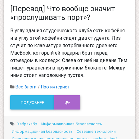
[Перевод] Что вообще значит
«прослушивать порт»?
В углу здания студенческого клуба есть кофейня,
и в углу этой кофейни сидят два студента. Лиз
стучит по клавиатуре потрёпанного древнего
MacBook, который ей подарил брат перед
отъездом в колледж. Слева от неё на диване Тим
пишет уравнения в пружинном блокноте. Между
ними стоит наполовину пустая...
Все блоги
/
Про интернет
ПОДРОБНЕЕ
Хабрахабр
Информационная безопасность
Информационная безопасность
Сетевые технологии
Серверное администрирование
порты
python
ipv4