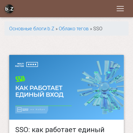
Основные блоги b.Z
»
Облако тегов
» SSO
SSO: как работает единый