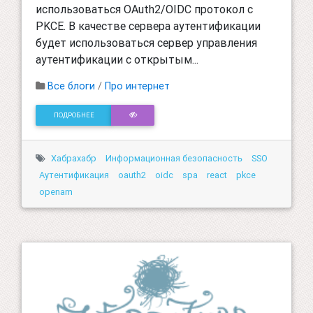
использоваться OAuth2/OIDC протокол c
PKCE. В качестве сервера аутентификации
будет использоваться сервер управления
аутентификации с открытым...
Все блоги
/
Про интернет
ПОДРОБНЕЕ
Хабрахабр
Информационная безопасность
SSO
Аутентификация
oauth2
oidc
spa
react
pkce
openam