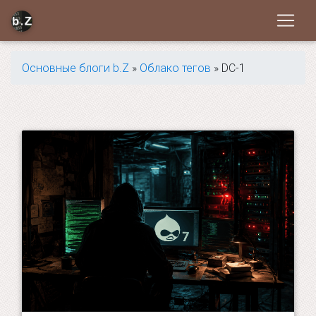
Основные блоги b.Z
»
Облако тегов
» DC-1