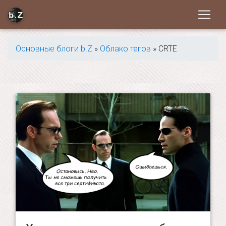
Основные блоги b.Z
»
Облако тегов
» CRTE