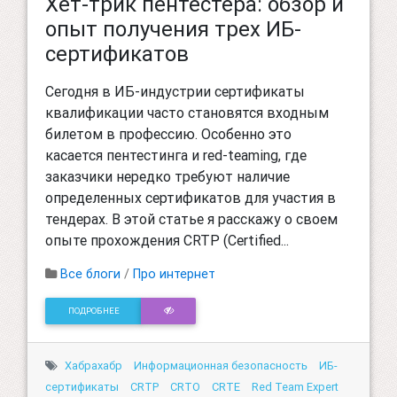
Хет-трик пентестера: обзор и
опыт получения трех ИБ-
сертификатов
Сегодня в ИБ-индустрии сертификаты
квалификации часто становятся входным
билетом в профессию. Особенно это
касается пентестинга и red-teaming, где
заказчики нередко требуют наличие
определенных сертификатов для участия в
тендерах. В этой статье я расскажу о своем
опыте прохождения СRTP (Certified...
Все блоги
/
Про интернет
ПОДРОБНЕЕ
Хабрахабр
Информационная безопасность
ИБ-
сертификаты
СRTP
СRTO
CRTE
Red Team Expert