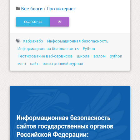
Все блоги
/
Про интернет
ПОДРОБНЕЕ
Хабрахабр
Информационная безопасность
Информационная безопасность
Python
Тестирование веб-сервисов
школа
взлом
python
мэш
сайт
электронный журнал