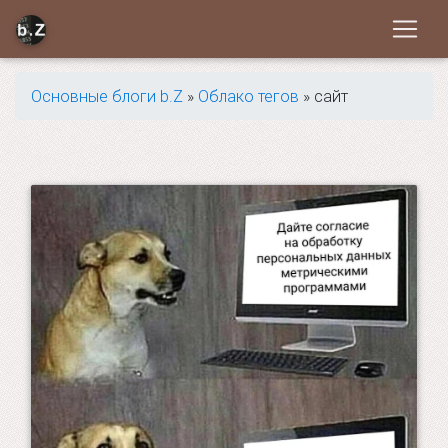
Основные блоги b.Z
»
Облако тегов
» сайт