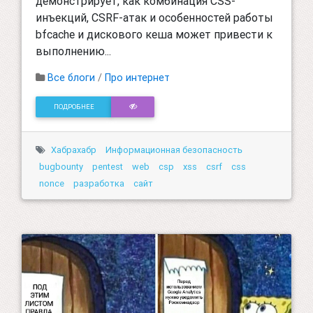
демонстрирует, как комбинация CSS-
инъекций, CSRF-атак и особенностей работы
bfcache и дискового кеша может привести к
выполнению...
Все блоги
/
Про интернет
ПОДРОБНЕЕ
Хабрахабр
Информационная безопасность
bugbounty
pentest
web
csp
xss
csrf
css
nonce
разработка
сайт