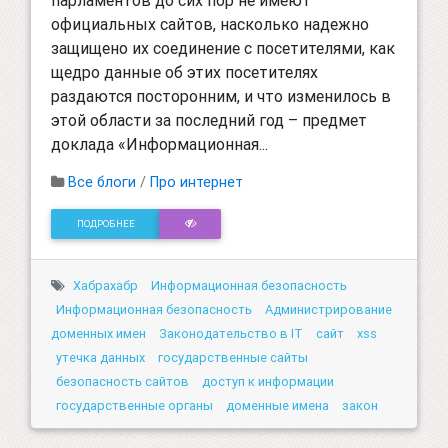
официальных сайтов, насколько надежно
защищено их соединение с посетителями, как
щедро данные об этих посетителях
раздаются посторонним, и что изменилось в
этой области за последний год – предмет
доклада «Информационная...
Все блоги
/
Про интернет
ПОДРОБНЕЕ
Хабрахабр
Информационная безопасность
Информационная безопасность
Администрирование
доменных имен
Законодательство в IT
сайт
xss
утечка данных
государственные сайты
безопасность сайтов
доступ к информации
государственные органы
доменные имена
закон