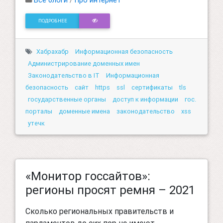
ПОДРОБНЕЕ
Хабрахабр
Информационная безопасность
Администрирование доменных имен
Законодательство в IT
Информационная
безопасность
сайт
https
ssl
сертификаты
tls
государственные органы
доступ к информации
гос.
порталы
доменные имена
законодательство
xss
утечк
«Монитор госсайтов»:
регионы просят ремня – 2021
Сколько региональных правительств и
парламентов до сих пор не имеют