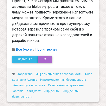
Привет, Хабр! Сегодня мы расскажем вам об
эволюции fileless-угроз, а также о том, к
чему может привести заражение Ransomware
медиа-гигантов. Кроме этого в нашем
дайджесте вы прочитаете про группировку,
которая заразила трояном сама себя и о
дерзкой попытке атаки на исследователей и
разработчиков...
Все блоги
/
Про интернет
ПОДРОБНЕЕ
Хабрахабр
Информационная безопасность
Блог
компании Acronis
Информационная безопасность
Антивирусная защита
Резервное копирование
acronis
дайджест
инциденты
инциденты
безопасности