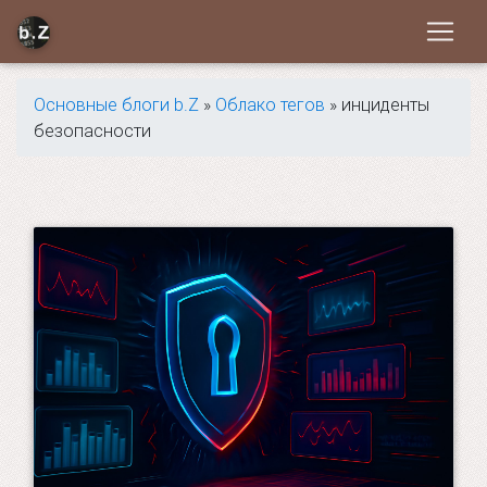
Основные блоги b.Z
»
Облако тегов
» инциденты
безопасности