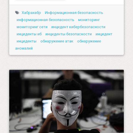
Хабрахабр
Информационная безопасность
информационная безопасность
мониторинг
мониторинг сети
инцидент кибербезопасности
инциденты иб
инциденты безопасности
инцидент
инциденты
обнаружение атак
обнаружение
аномалий