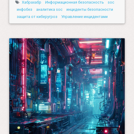
Хабрахабр
Информационная безопасность
soc
инфобез
аналитика soc
инциденты безопасности
защита от киберугроз
Управление инцидентами