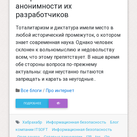
анонимности их
разработчиков
Тоталитаризм и диктатура имели место в
любой исторический промежуток, о котором
знает современная наука. Однако человек
склонен к вольномыслию и недовольству
всем, что этому препятствует. В наше время
обе стороны вопроса по-прежнему
актуальны: одни неустанно пытаются
запрещать и карать за неугодные...
Все блоги
/
Про интернет
ПОДРОБНЕЕ
Хабрахабр
Информационная безопасность
Блог
компании ITSOFT
Информационная безопасность
Open source
Сетевые технологии
I2P
tor
i2p