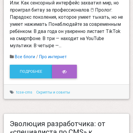
Или: Как сенсорный интерфейс захватил мир, но
проиграл битву за профессионалов 🖱️ Пролог:
Парадокс поколения, которое умеет тыкать, но не
умеет нажимать Понаблюдайте за современным
ребёнком. В два года он уверенно листает TikTok
на смартфоне. В три — находит на YouTube
мультики. В четыре —...
Все блоги
/
Про интернет
ПОДРОБНЕЕ
tcse-cms
Скрипты и советы
Эволюция разработчика: от
«специалиста по CMS» к