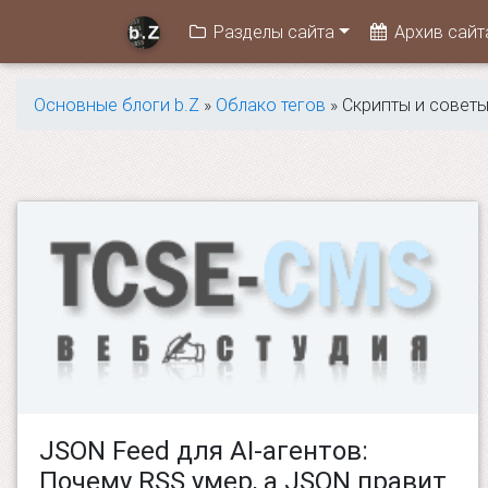
Разделы сайта
Архив сайт
Основные блоги b.Z
»
Облако тегов
» Скрипты и совет
JSON Feed для AI-агентов:
Почему RSS умер, а JSON правит