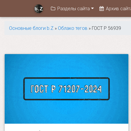
Разделы сайта
Архив сайт
Основные блоги b.Z
»
Облако тегов
» ГОСТ Р 56939