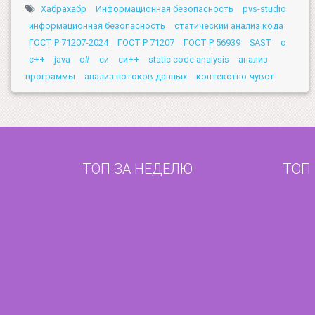
Хабрахабр
Информационная безопасность
pvs-studio
информационная безопасность
статический анализ кода
ГОСТ Р 71207-2024
ГОСТ Р 71207
ГОСТ Р 56939
SAST
c
c++
java
c#
си
си++
static code analysis
анализ
программы
анализ потоков данных
контекстно-чувст
ТОП ЗА НЕДЕЛЮ
ТОП