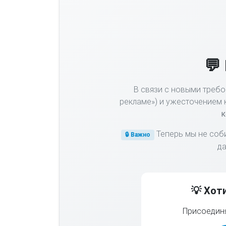
💬
В связи с новыми требо
рекламе») и ужесточением 
к
Теперь мы не соб
🔒 Важно
да
💡 Хот
Присоединя