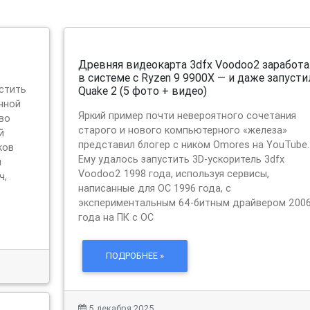
Древняя видеокарта 3dfx Voodoo2 заработа
в системе с Ryzen 9 9900X — и даже запусти
стить
Quake 2 (5 фото + видео)
нной
Яркий пример почти невероятного сочетания
во
старого и нового компьютерного «железа»
й
представил блогер с ником Omores на YouTube.
ков
Ему удалось запустить 3D-ускоритель 3dfx
я
Voodoo2 1998 года, используя сервисы,
ч,
написанные для ОС 1996 года, с
экспериментальным 64-битным драйвером 200
года на ПК с ОС
ПОДРОБНЕЕ »
5 декабря 2025