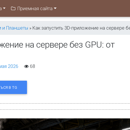
а
Приемная сайта
и и Планшеты
» Как запустить 3D-приложение на сервере бе
жение на сервере без GPU: от
мая 2026
68
ЬСЯ В TG