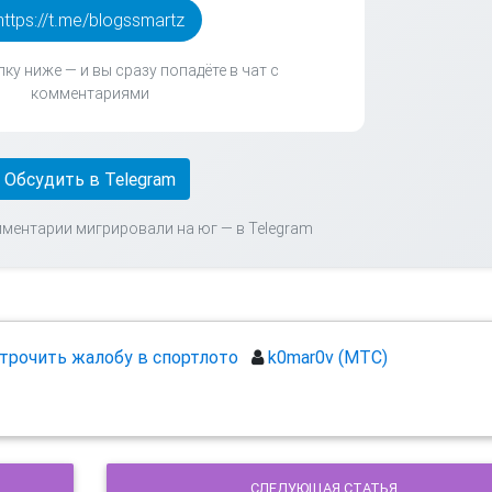
https://t.me/blogssmartz
ку ниже — и вы сразу попадёте в чат с
комментариями
Обсудить в Telegram
мментарии мигрировали на юг — в Telegram
трочить жалобу в спортлото
k0mar0v (МТС)
СЛЕДУЮЩАЯ СТАТЬЯ