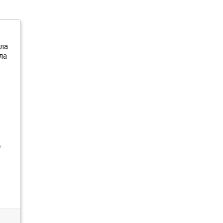
ла
ла
6