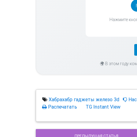
Нажмите кноп
🌍 В этом году ко
Хабрахабр
гаджеты
железо
3d
Нас
Распечатать
TG Instant View
ПРЕДЫДУЩАЯ СТАТЬЯ