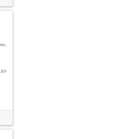
ию,
 до