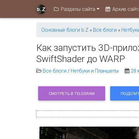
Разделы сайта
Архив сайт
Основные блоги b.Z
»
Все блоги
»
Нетбук
Как запустить 3D-прило
SwiftShader до WARP
Все блоги
/
Нетбуки и Планшеты
28 
СМОТРЕТЬ В TELEGRAM
ПОДЕЛИТ