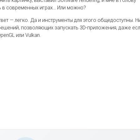
ить картинку, выставил Software rendering, и мне в голову
ть в современных играх… Или можно?
вет — легко. Да и инструменты для этого общедоступны. 
ешений, позволяющих запускать 3D-приложения, даже есл
penGL или Vulkan.