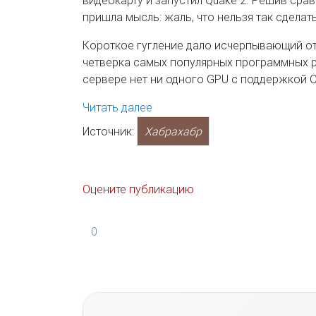
видеокарту и запустил Quake 2. Решив сравн
пришла мысль: жаль, что нельзя так сдела
Короткое гугление дало исчерпывающий от
четверка самых популярных программных р
сервере нет ни одного GPU с поддержкой O
Читать далее
Источник:
Хабрахабр
Оцените публикацию
0