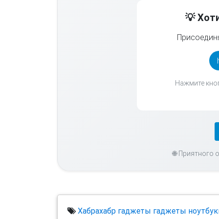
💡 Хот
Присоединя
Нажмите кноп
🌐 Приятного 
Хабрахабр
гаджеты
гаджеты
ноутбук