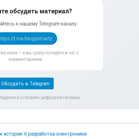
ите обсудить материал?
йтесь к нашему Telegram-каналу:
https://t.me/blogssmartz
ку ниже — и вы сразу попадёте в чат с
комментариями
Обсудить в Telegram
общения в условиях цифровой гигиены!
и
история it
разработка электроники