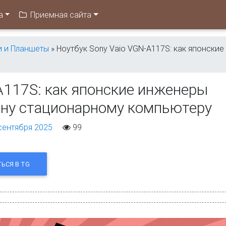
а
Приемная сайта
и и Планшеты
» Ноутбук Sony Vaio VGN-A117S: как японские
A117S: как японские инженеры
ену стационарному компьютеру
сентября 2025
99
ЬСЯ В TG