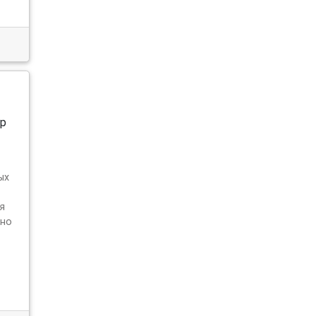
ор
ых
я
бно