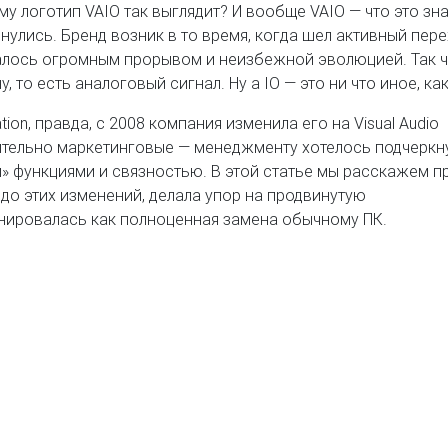
у логотип VAIO так выглядит? И вообще VAIO — что это зн
ьнулись. Бренд возник в то время, когда шел активный пере
алось огромным прорывом и неизбежной эволюцией. Так 
то есть аналоговый сигнал. Ну а IO — это ни что иное, как 
tion, правда, с 2008 компания изменила его на Visual Audio
лючительно маркетинговые — менеджменту хотелось подчеркн
» функциями и связностью. В этой статье мы расскажем п
до этих изменений, делала упор на продвинутую
ировалась как полноценная замена обычному ПК.